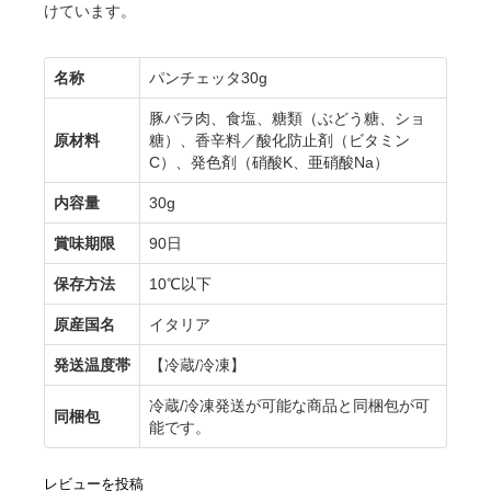
けています。
名称
パンチェッタ30g
豚バラ肉、食塩、糖類（ぶどう糖、ショ
原材料
糖）、香辛料／酸化防止剤（ビタミン
C）、発色剤（硝酸K、亜硝酸Na）
内容量
30g
賞味期限
90日
保存方法
10℃以下
原産国名
イタリア
発送温度帯
【冷蔵/冷凍】
冷蔵/冷凍発送が可能な商品と同梱包が可
同梱包
能です。
レビューを投稿