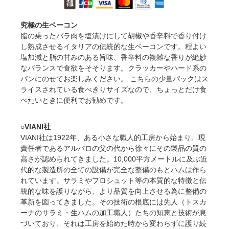
究極の生ベーコン
脂の乗ったバラ肉を塩漬けにして胡椒や香辛料で香り付け
し熟成させるイタリアの伝統的な生ベーコンです。程よい
塩加減と脂の甘みのある旨味、香辛料の複雑な香りが絶妙
なバランスで食欲をそそります。クラッカーやハード系の
パンにのせてお楽しみください。 こちらの少量パックはス
ライスされている食べきりサイズなので、ちょっとだけ食
べたいときに便利でお勧めです。
○VIANI社
VIANI社は1922年、ある小さな職人的工房から始まり、現
責任者であるアルバロの父の代から徐々にその製品の質の
高さが認められてきました。10,000平方メートルに及ぶ近
代的な製造所の全ての設備が完全な整備のもとハムは作ら
れています。サラミやプロシュット等の本質的な特徴と伝
統的な味を護りながら、より品質を向上させる為に整備の
革新を図ってきました。その技術の根底には先人（トスカ
ーナのサラミ・生ハムの加工職人）たちの知恵と技術が息
づいており、それは工房を始めた時から変わらずに護り続