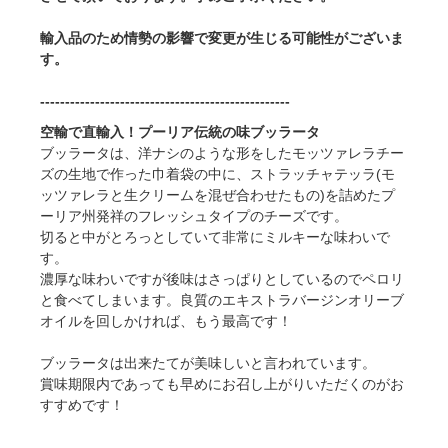
輸入品のため情勢の影響で変更が生じる可能性がございま
す。
--------------------------------------------------
空輸で直輸入！プーリア伝統の味ブッラータ
ブッラータは、洋ナシのような形をしたモッツァレラチー
ズの生地で作った巾着袋の中に、ストラッチャテッラ(モ
ッツァレラと生クリームを混ぜ合わせたもの)を詰めたプ
ーリア州発祥のフレッシュタイプのチーズです。
切ると中がとろっとしていて非常にミルキーな味わいで
す。
濃厚な味わいですが後味はさっぱりとしているのでペロリ
と食べてしまいます。良質のエキストラバージンオリーブ
オイルを回しかければ、もう最高です！
ブッラータは出来たてが美味しいと言われています。
賞味期限内であっても早めにお召し上がりいただくのがお
すすめです！