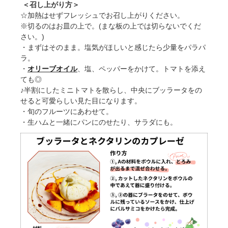
＜召し上がり方＞
☆加熱はせずフレッシュでお召し上がりください。
※切るのはお皿の上で。(まな板の上では切らないでくだ
さい。)
・まずはそのまま。塩気がほしいと感じたら少量をパラパ
ラ。
・
オリーブオイル
、塩、ペッパーをかけて。トマトを添え
ても◎
♪半割にしたミニトマトを散らし、中央にブッラータをの
せると可愛らしい見た目になります。
・旬のフルーツにあわせて。
・生ハムと一緒にパンにのせたり、サラダにも。