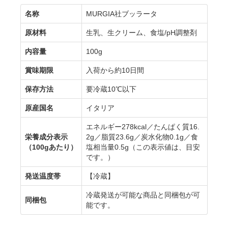
名称
MURGIA社ブッラータ
原材料
生乳、生クリーム、食塩/pH調整剤
内容量
100g
賞味期限
入荷から約10日間
保存方法
要冷蔵10℃以下
原産国名
イタリア
エネルギー278kcal／たんぱく質16.
栄養成分表示
2g／脂質23.6g／炭水化物0.1g／食
（100gあたり）
塩相当量0.5g（この表示値は、目安
です。）
発送温度帯
【冷蔵】
冷蔵発送が可能な商品と同梱包が可
同梱包
能です。